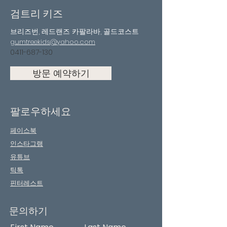
검트리 키즈
브리즈번, 레드랜즈 카팔라바, 골드코스트
gumtreekids@yahoo.com
0411-687-130
방문 예약하기
팔로우하세요
페이스북
인스타그램
유튜브
틱톡
핀터레스트
문의하기