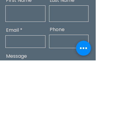
First Name
Last Name
Phone
Email
Message
Submit