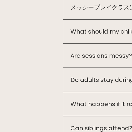
メッシープレイクラス
メッシープレイクラスは、生
セッションも開催しています
What should my chil
We recommend comfortable 
water, slime, sand, and oth
Are sessions messy?
Yes — that’s part of the fu
Do adults stay durin
Yes. Gumtree Kids session
socialise with other local f
What happens if it r
Some sessions may be resc
updates via email or text.
Can siblings attend