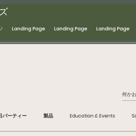
ズ
ジ
Landing Page
Landing Page
Landing Page
日パーティー
製品
Education & Events
S