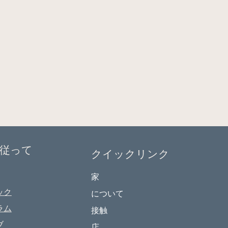
従って
クイックリンク
家
ック
について
ラム
接触
ブ
店