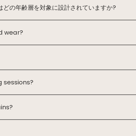
はどの年齢層を対象に設計されていますか?
後6ヶ月から6歳までのお子様が対象です。また、学校の休暇
。
d wear?
clothes you don’t mind getting messy! Sensory and mess
er fun materials.
n! Our sessions encourage hands-on sensory exploration, c
g sessions?
s are parent/carer supervised, making them a great oppor
amilies while your little ones play. We also have staff onsite
ains?
heduled or cancelled depending on weather conditions. 
?