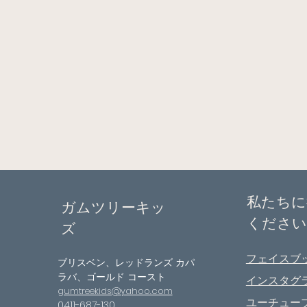
私たちに
ガムツリーキッ
ください
ズ
フェイスブ
ブリスベン、レッドランズ カパ
ラバ、ゴールド コースト
インスタグ
gumtreekids@yahoo.com
ユーチュー
0411-687-130