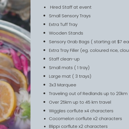
​ Hired Staff at event
Small Sensory Trays
Extra Tuff Tray
Wooden Stands
Sensory Grab Bags ( starting at $7 e
Extra Tray Filler (eg. coloured rice, 
Staff clean-up
Small mats ( 1 tray)
Large mat ( 3 trays)
3x3 Marquee
Traveling out of Redlands up to 20km
Over 25km up to 45 km travel
Wiggles corflute x4 characters
Cocomelon corflute x2 characters
Blippi corflute x2 characters