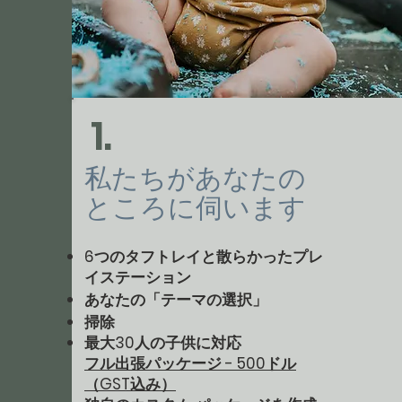
1.
私たちがあなたの
ところに伺います
6つのタフトレイと散らかったプレ
イステーション
あなたの「テーマの選択」
掃除
最大30人の
子供
に対応
フル出張パッケージ - 500ドル
（GST込み）