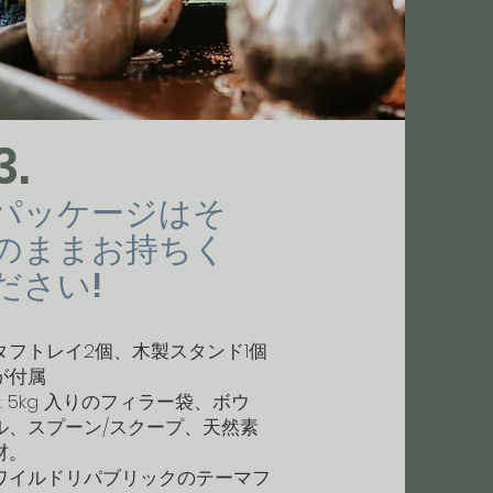
3.
パッケージはそ
のままお持ちく
ださい!
タフトレイ2個、木製スタンド1個
が付属
2: 5kg 入りのフィラー袋、ボウ
ル、スプーン/スクープ、天然素
材。
ワイルドリパブリックのテーマフ