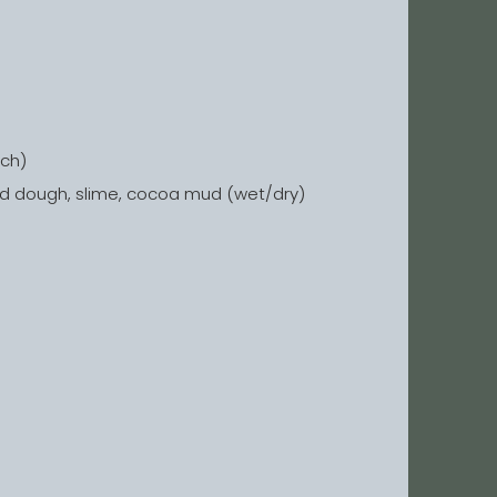
ach)
cloud dough, slime, cocoa mud (wet/dry)