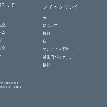
従って
クイックリンク
家
ック
について
ラム
接触
ブ
店
ック
オンライン予約
ト
誕生日パッケージ
接触
e Kids 著作権所有。
が誇りを持って作成