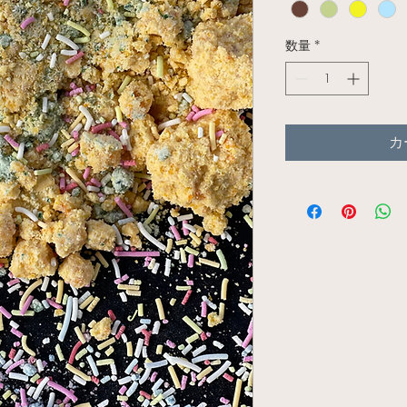
数量
*
カ