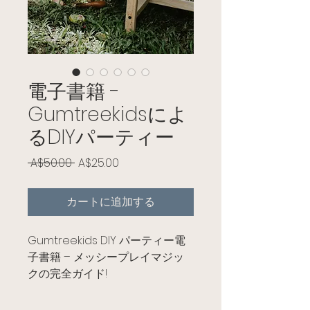
電子書籍 -
Gumtreekidsによ
るDIYパーティー
通常価格
セール価格
 A$50.00 
A$25.00
カートに追加する
Gumtreekids DIY パーティー電
子書籍 – メッシープレイマジッ
クの完全ガイド!