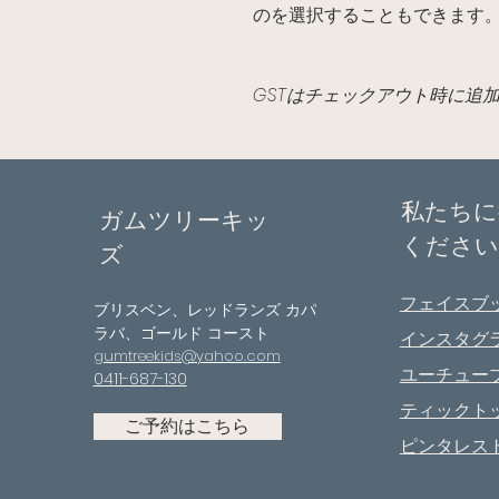
のを選択することもできます
GSTはチェックアウト時に追
私たちに
ガムツリーキッ
ください
ズ
フェイスブ
ブリスベン、レッドランズ カパ
ラバ、ゴールド コースト
インスタグ
gumtreekids@yahoo.com
ユーチュー
0411-687-130
ティックト
ご予約はこちら
ピンタレス