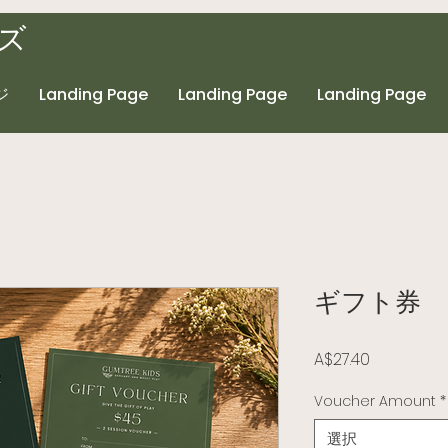
ズ
ジ
Landing Page
Landing Page
Landing Page
ギフト券
価格
A$27.40
Voucher Amount
*
選択