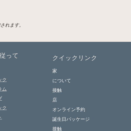
。
加されます。
従って
クイックリンク
家
ック
について
ラム
接触
ブ
店
ック
オンライン予約
ト
誕生日パッケージ
接触