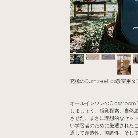
究極のGumtreeKids教室
オールインワンのClassroom T
しましょう。感覚探索、自然
させた、まさに理想的なセッ
い学習者のために厳選された
通して創造性、協調性、そし