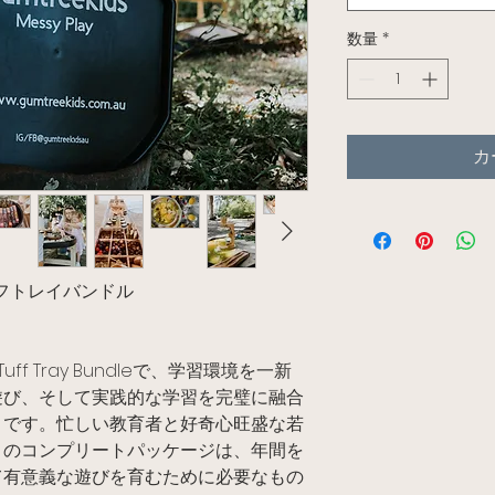
数量
*
カ
用タフトレイバンドル
uff Tray Bundleで、学習環境を一新
遊び、そして実践的な学習を完璧に融合
トです。忙しい教育者と好奇心旺盛な若
このコンプリートパッケージは、年間を
て有意義な遊びを育むために必要なもの