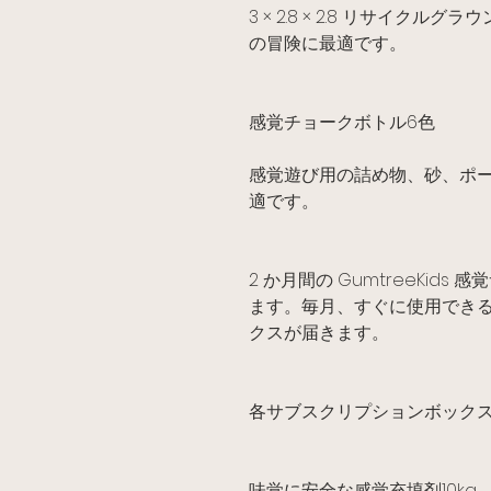
3 × 2.8 × 2.8 リサイ
の冒険に最適です。
感覚チョークボトル6色
感覚遊び用の詰め物、砂、ポ
適です。
2 か月間の GumtreeKid
ます。毎月、すぐに使用でき
クスが届きます。
各サブスクリプションボック
味覚に安全な感覚充填剤10kg