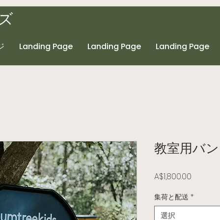
ズ
ジ
Landing Page
Landing Page
Landing Page
教室用バン
価格
A$1,800.00
集荷と配送
*
選択