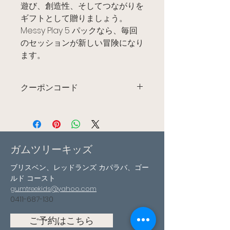
遊び、創造性、そしてつながりを
ギフトとして贈りましょう。
Messy Play 5 パックなら、毎回
のセッションが新しい冒険になり
ます。
クーポンコード
あなただけのために作られたカスタム
クーポンコードについては私に連絡し
てください!
このコードはいつでもどこでもご利用
ガムツリーキッズ
いただけます!
ブリスベン、レッドランズ カパラバ、ゴー
ルド コースト
gumtreekids@yahoo.com
0411-687-130
ご予約はこちら