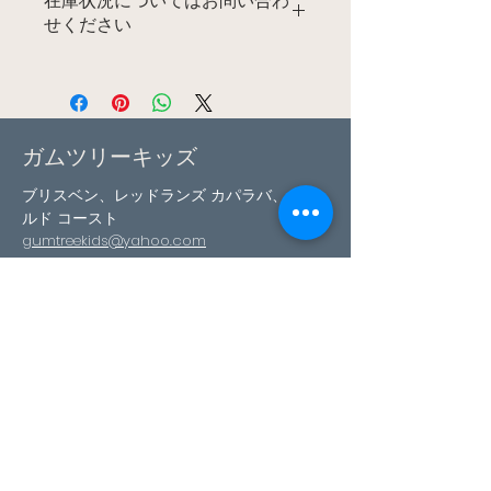
在庫状況についてはお問い合わ
せください
マットには多くのオプションがありま
すが、その時点でどのような在庫があ
るかを確認するには、当社にご連絡い
ただくのが最善です。
ガムツリーキッズ
ブリスベン、レッドランズ カパラバ、ゴー
ルド コースト
gumtreekids@yahoo.com
0411-687-130
ご予約はこちら
私たちに従ってください
フェイスブック
インスタグラム
ユーチューブ