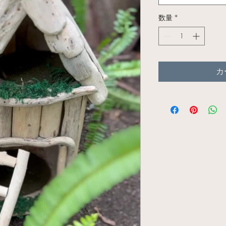
数量
*
カ