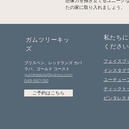
想像力を掻き立てるユニーク
たの家に取り入れましょう。
私たちに
ガムツリーキッ
ください
ズ
フェイスブ
ブリスベン、レッドランズ カパ
ラバ、ゴールド コースト
インスタグ
gumtreekids@yahoo.com
ユーチュー
0411-687-130
ティックト
ご予約はこちら
ピンタレス