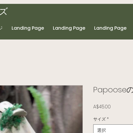
ズ
ジ
Landing Page
Landing Page
Landing Page
Papoos
価格
A$45.00
サイズ
*
選択