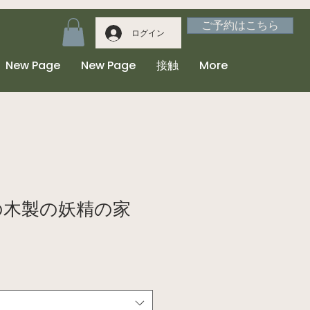
ご予約はこちら
ログイン
New Page
New Page
接触
More
eの木製の妖精の家