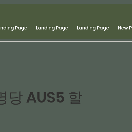
anding Page
Landing Page
Landing Page
New 
명당 AU$5 할