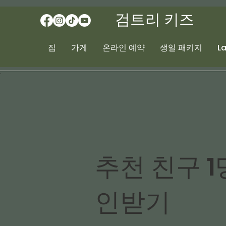
검트리 키즈
집
가게
온라인 예약
생일 패키지
L
추천 친구 1
인받기