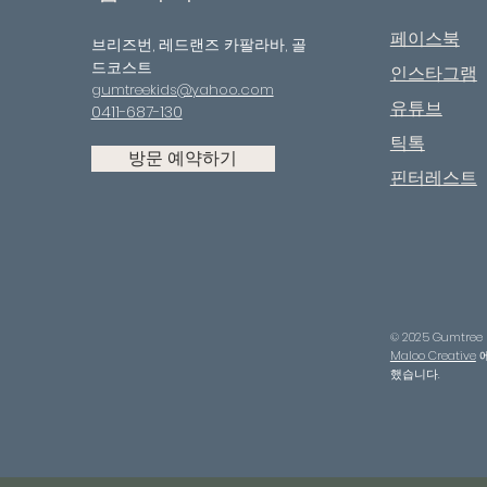
페이스북
브리즈번, 레드랜즈 카팔라바, 골
드코스트
인스타그램
gumtreekids@yahoo.com
유튜브
0411-687-130
틱톡
방문 예약하기
핀터레스트
© 2025 Gumtree K
Maloo Creative
에
했습니다.