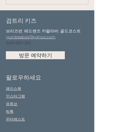
검트리 키즈
브리즈번, 레드랜즈 카팔라바, 골드코스트
gumtreekids@yahoo.com
0411-687-130
방문 예약하기
팔로우하세요
페이스북
인스타그램
유튜브
틱톡
핀터레스트