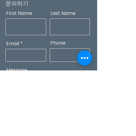
문의하기
First Name
Last Name
Phone
Email
Message