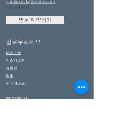
gumtreekids@yahoo.com
0411-687-130
방문 예약하기
팔로우하세요
페이스북
인스타그램
유튜브
틱톡
핀터레스트
문의하기
First Name
Last Name