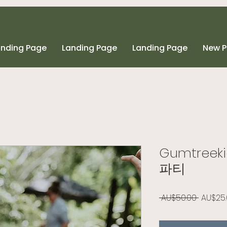
anding Page
Landing Page
Landing Page
New 
Gumtreek
파티
일반가
 AU$50.00 
AU$25