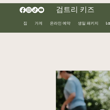
검트리 키즈
집
가게
온라인 예약
생일 패키지
L