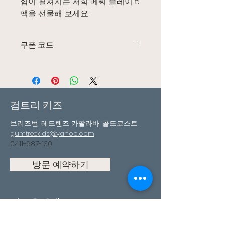
험이 펼쳐지는 저희 메씨 플레이 5
팩을 선물해 보세요!
쿠폰 코드
고객님만을 위한 맞춤 쿠폰 코드를 원
하시면 저에게 연락주세요!
이 코드는 언제든지 사용하실 수 있습
니다!
검트리 키즈
브리즈번, 레드랜즈 카팔라바, 골드코스트
gumtreekids@yahoo.com
0411-687-130
방문 예약하기
팔로우하세요
페이스북