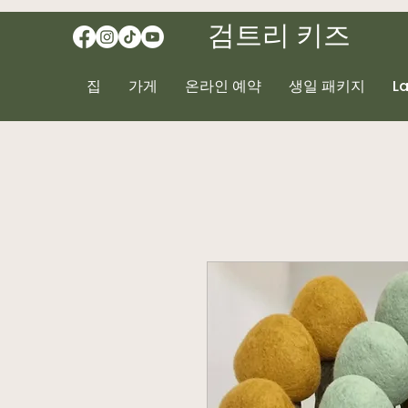
검트리 키즈
집
가게
온라인 예약
생일 패키지
L