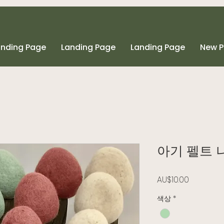
anding Page
Landing Page
Landing Page
New 
아기 펠트 나
가격
AU$10.00
색상
*