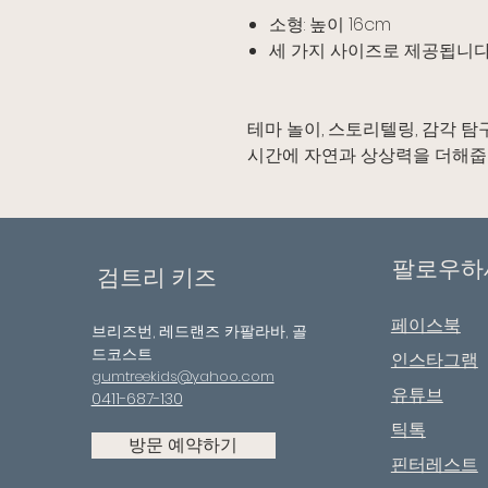
소형: 높이 16cm
세 가지 사이즈로 제공됩니다
테마 놀이, 스토리텔링, 감각 
시간에 자연과 상상력을 더해줍
팔로우하
검트리 키즈
페이스북
브리즈번, 레드랜즈 카팔라바, 골
드코스트
인스타그램
gumtreekids@yahoo.com
유튜브
0411-687-130
틱톡
방문 예약하기
핀터레스트