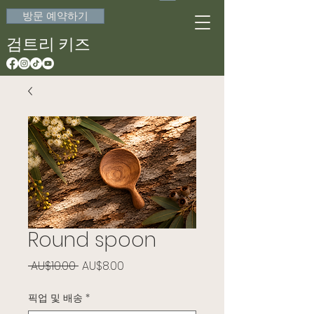
방문 예약하기
검트리 키즈
Round spoon
일반가
할인가
 AU$10.00 
AU$8.00
픽업 및 배송
*