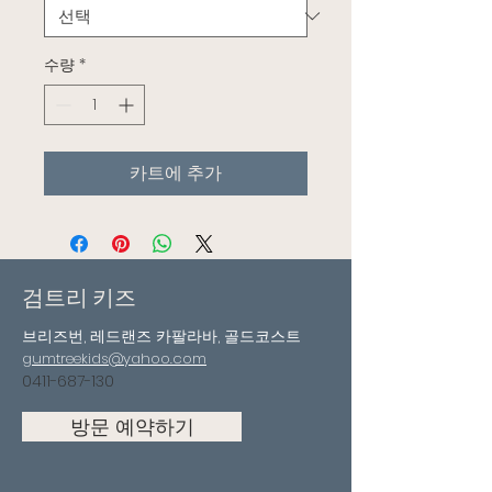
수량
*
카트에 추가
검트리 키즈
브리즈번, 레드랜즈 카팔라바, 골드코스트
gumtreekids@yahoo.com
0411-687-130
방문 예약하기