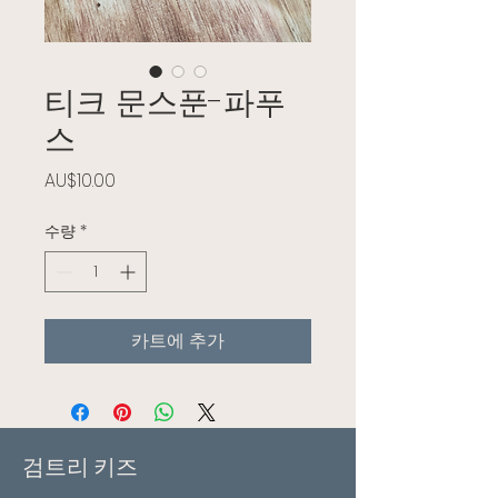
티크 문스푼-파푸
스
가격
AU$10.00
수량
*
카트에 추가
검트리 키즈