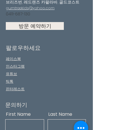
브리즈번, 레드랜즈 카팔라바, 골드코스트
gumtreekids@yahoo.com
0411-687-130
방문 예약하기
팔로우하세요
페이스북
인스타그램
유튜브
틱톡
핀터레스트
문의하기
First Name
Last Name