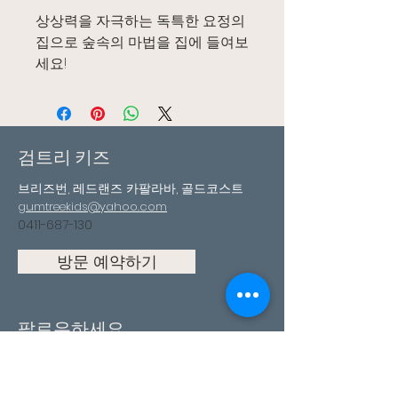
상상력을 자극하는 독특한 요정의
집으로 숲속의 마법을 집에 들여보
세요!
검트리 키즈
브리즈번, 레드랜즈 카팔라바, 골드코스트
gumtreekids@yahoo.com
0411-687-130
방문 예약하기
팔로우하세요
페이스북
인스타그램