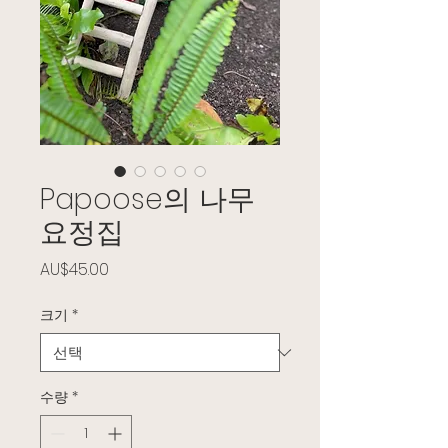
Papoose의 나무
요정집
가격
AU$45.00
크기
*
수량
*