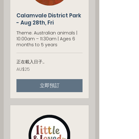
Calamvale District Park
- Aug 28th, Fri
Theme: Australian animals |
10:00am – 11:30am | Ages 6
months to 5 years
正在載入日子......
25
AU$25
澳
大
利
立即預訂
亚
元