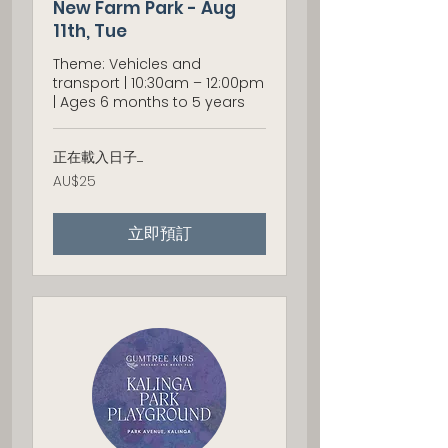
New Farm Park - Aug
11th, Tue
Theme: Vehicles and
transport | 10:30am – 12:00pm
| Ages 6 months to 5 years
正在載入日子......
25
AU$25
澳
大
利
立即預訂
亚
元