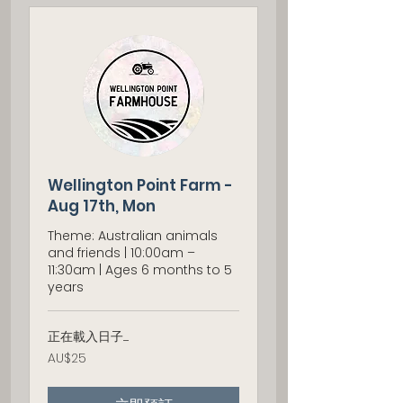
Wellington Point Farm -
Aug 17th, Mon
Theme: Australian animals
and friends | 10:00am –
11:30am | Ages 6 months to 5
years
正在載入日子......
25
AU$25
澳
大
利
亚