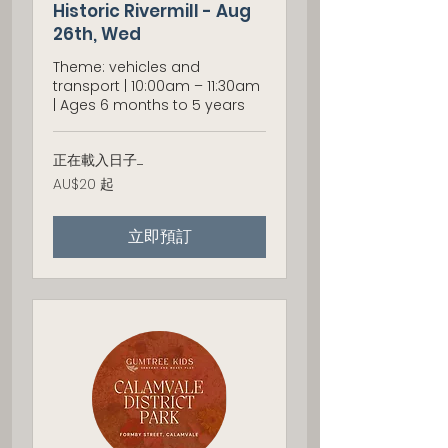
Historic Rivermill - Aug
26th, Wed
Theme: vehicles and
transport | 10:00am – 11:30am
| Ages 6 months to 5 years
正在載入日子......
20
AU$20 起
澳
大
利
立即預訂
亚
元
起