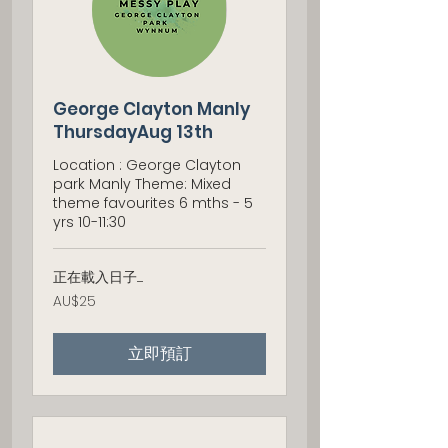
George Clayton Manly
ThursdayAug 13th
Location : George Clayton
park Manly Theme: Mixed
theme favourites 6 mths - 5
yrs 10-11:30
正在載入日子......
25
AU$25
澳
大
利
立即預訂
亚
元