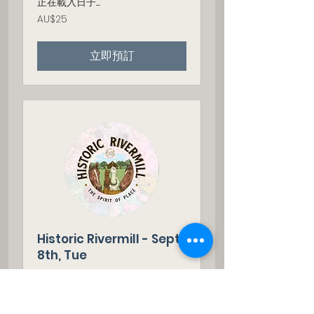
正在載入日子......
25
AU$25
澳
大
利
立即預訂
亚
元
Historic Rivermill - Sept
8th, Tue
Theme: TBA | 10:00am -
11:30am | Ages 6 months to 6
years