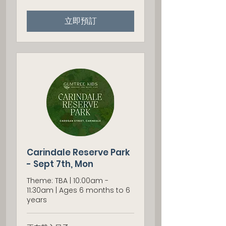
大
利
立即預訂
亚
元
起
Carindale Reserve Park
- Sept 7th, Mon
Theme: TBA | 10:00am -
11:30am | Ages 6 months to 6
years