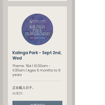
Kalinga Park - Sept 2nd,
Wed
Theme: TBA | 10:00am -
11:30am | Ages 6 months to 6
years
正在載入日子......
25
AU$25
澳
大
利
亚