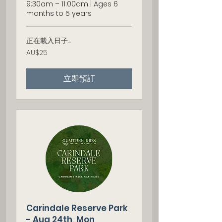
9:30am – 11:00am | Ages 6
months to 5 years
正在載入日子......
25
AU$25
澳
大
利
立即預訂
亚
元
Carindale Reserve Park
- Aug 24th, Mon