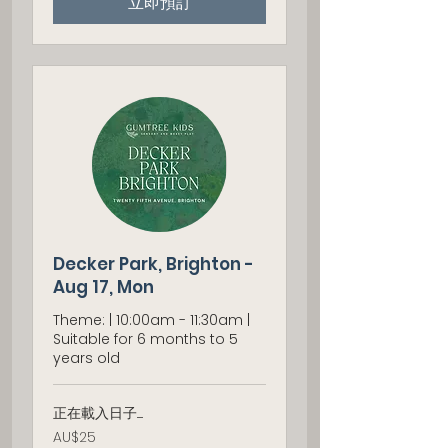
立即預訂
元
Decker Park, Brighton -
Aug 17, Mon
Theme: | 10:00am - 11:30am |
Suitable for 6 months to 5
years old
正在載入日子......
25
AU$25
澳