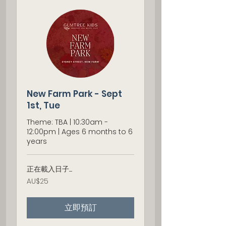
New Farm Park - Sept
1st, Tue
Theme: TBA | 10:30am -
12:00pm | Ages 6 months to 6
years
正在載入日子......
25
AU$25
澳
大
利
立即預訂
亚
元