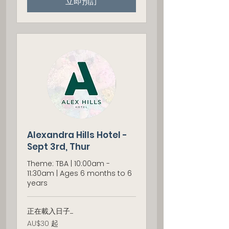
立即預訂
元
Alexandra Hills Hotel -
Sept 3rd, Thur
Theme: TBA | 10:00am -
11:30am | Ages 6 months to 6
years
正在載入日子......
30
AU$30 起
澳