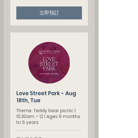
大
利
立即預訂
亚
元
Love Street Park - Aug
18th, Tue
Theme: Teddy bear picnic |
10:30am – 12 | Ages 6 months
to 5 years