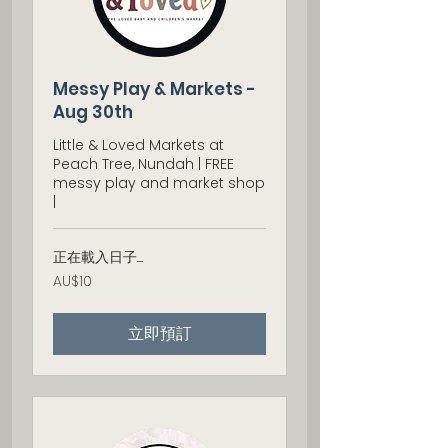
Messy Play & Markets -
Aug 30th
Little & Loved Markets at
Peach Tree, Nundah | FREE
messy play and market shop
|
正在載入日子......
10
AU$10
澳
大
利
立即預訂
亚
元