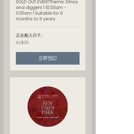
SOLD OUT EVENTTheme: Dinos
and diggers | 10:00am -
11:30am | Suitable for 6
months to 5 years
正在載入日子......
25
AU$25
澳
大
利
立即預訂
亚
元