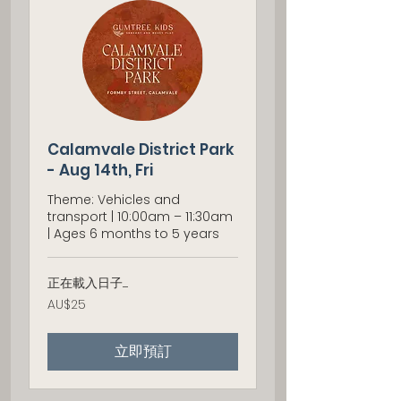
Calamvale District Park
- Aug 14th, Fri
Theme: Vehicles and
transport | 10:00am – 11:30am
| Ages 6 months to 5 years
正在載入日子......
25
AU$25
澳
大
利
立即預訂
亚
元