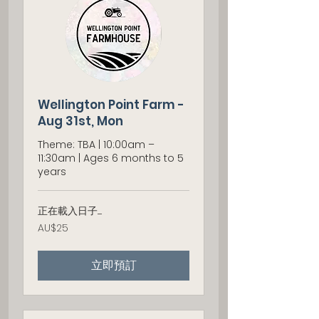
Wellington Point Farm -
Aug 31st, Mon
Theme: TBA | 10:00am –
11:30am | Ages 6 months to 5
years
正在載入日子......
25
AU$25
澳
大
利
立即預訂
亚
元