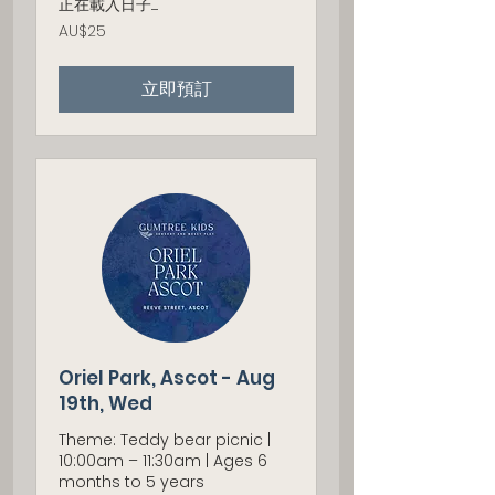
正在載入日子......
25
AU$25
澳
大
利
立即預訂
亚
元
Oriel Park, Ascot - Aug
19th, Wed
Theme: Teddy bear picnic |
10:00am – 11:30am | Ages 6
months to 5 years