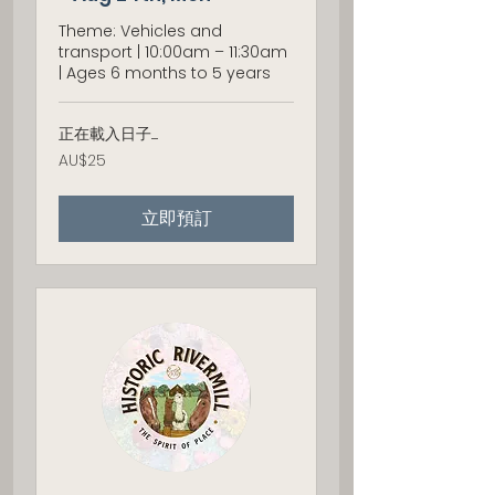
Theme: Vehicles and
transport | 10:00am – 11:30am
| Ages 6 months to 5 years
正在載入日子......
25
AU$25
澳
大
利
立即預訂
亚
元