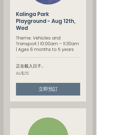
Kalinga Park
Playground - Aug 12th,
Wed
Theme: Vehicles and
Transport | 10:00am – 11:30am
| Ages 6 months to 5 years
正在載入日子......
25
AU$25
澳
大
利
立即預訂
亚
元