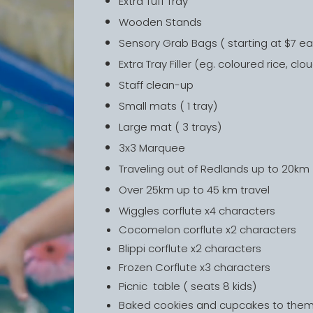
Extra Tuff Tray
Wooden Stands
Sensory Grab Bags ( starting at $7 e
Extra Tray Filler (eg. coloured rice, 
Staff clean-up
Small mats ( 1 tray)
Large mat ( 3 trays)
3x3 Marquee
Traveling out of Redlands up to 20km
Over 25km up to 45 km travel
Wiggles corflute x4 characters
Cocomelon corflute x2 characters
Blippi corflute x2 characters
Frozen Corflute x3 characters
Picnic table ( seats 8 kids)
Baked cookies and cupcakes to the