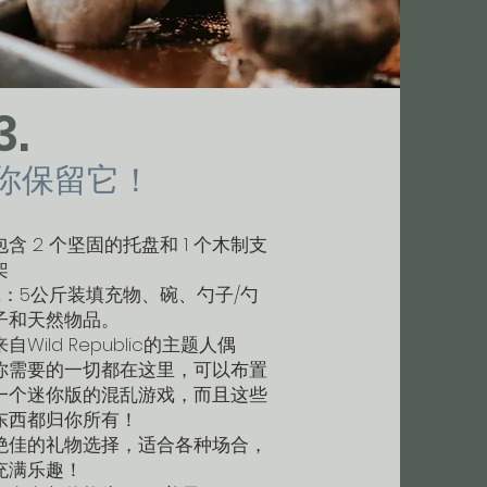
3.
你保留它！
包含 2 个坚固的托盘和 1 个木制支
架
2：5公斤装填充物、碗、勺子/勺
子和天然物品。
来自Wild Republic的主题人偶
你需要的一切都在这里，可以布置
一个迷你版的混乱游戏，而且这些
东西都归你所有！
绝佳的礼物选择，适合各种场合，
充满乐趣！