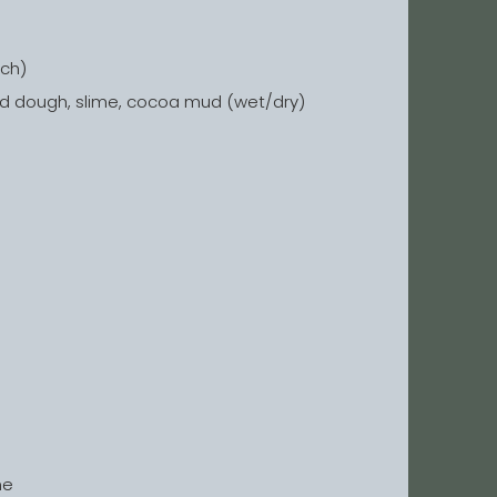
ach)
cloud dough, slime, cocoa mud (wet/dry)
me