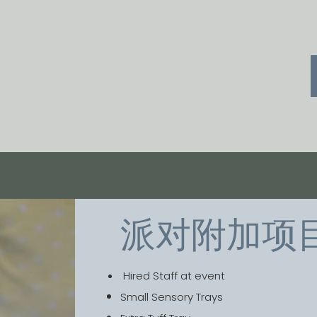
派对附加项
​ Hired Staff at event
Small Sensory Trays