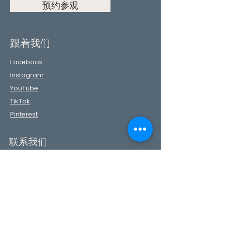
预约参观
跟着我们
Facebook
Instagram
YouTube
TikTok
Pinterest
联系我们
First Name
Last Name
Phone
Email