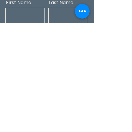
First Name
Last Name
Phone
Email
Message
Submit